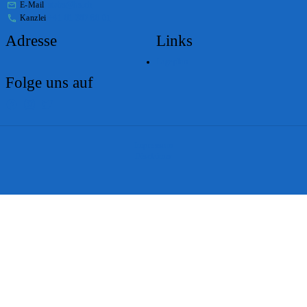
E-Mail
stabs@bs.ch
Kanzlei
+41 61 267 86 01
Adresse
Links
Lageplan
Folge uns auf
Impressum
Disclaimer