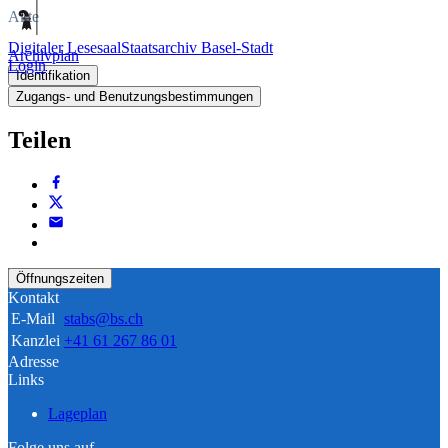
Akte
Digitaler Lesesaal
Staatsarchiv Basel-Stadt
Archivplan
Login
Identifikation
Zugangs- und Benutzungsbestimmungen
Teilen
Öffnungszeiten
Kontakt
E-Mail
stabs@bs.ch
Kanzlei
+41 61 267 86 01
Adresse
Links
Lageplan
Folge uns auf