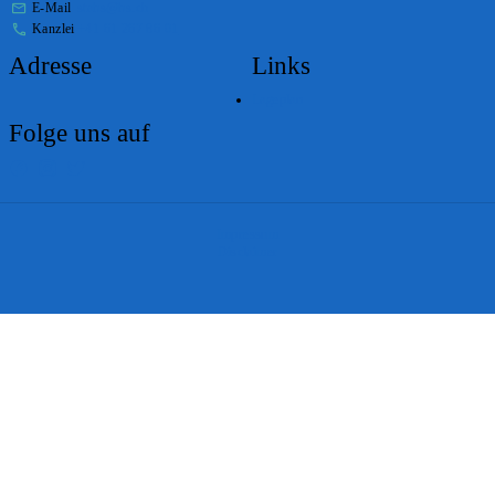
E-Mail
stabs@bs.ch
Kanzlei
+41 61 267 86 01
Adresse
Links
Lageplan
Folge uns auf
Impressum
Disclaimer