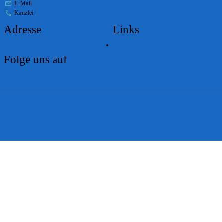
E-Mail
stabs@bs.ch
Kanzlei
+41 61 267 86 01
Adresse
Links
Lageplan
Folge uns auf
Impressum
Disclaimer