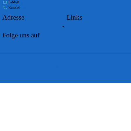
E-Mail
stabs@bs.ch
Kanzlei
+41 61 267 86 01
Adresse
Links
Lageplan
Folge uns auf
Impressum
Disclaimer