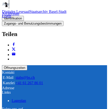
Akte
Digitaler Lesesaal
Staatsarchiv Basel-Stadt
Archivplan
Login
Identifikation
Zugangs- und Benutzungsbestimmungen
Teilen
Öffnungszeiten
Kontakt
E-Mail
stabs@bs.ch
Kanzlei
+41 61 267 86 01
Adresse
Links
Lageplan
Folge uns auf