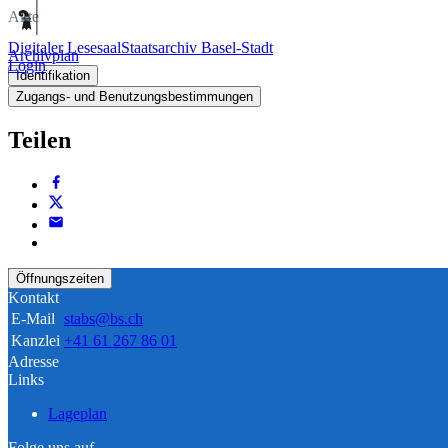
Akte
Digitaler Lesesaal
Staatsarchiv Basel-Stadt
Archivplan
Login
Identifikation
Zugangs- und Benutzungsbestimmungen
Teilen
Öffnungszeiten
Kontakt
E-Mail
stabs@bs.ch
Kanzlei
+41 61 267 86 01
Adresse
Links
Lageplan
Folge uns auf