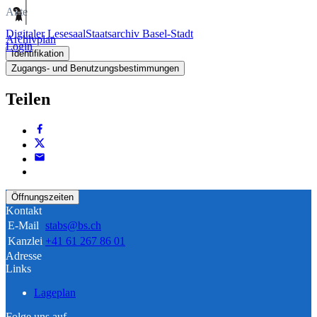
Akte
Digitaler Lesesaal
Staatsarchiv Basel-Stadt
Archivplan
Login
Identifikation
Zugangs- und Benutzungsbestimmungen
Teilen
Öffnungszeiten
Kontakt
E-Mail
stabs@bs.ch
Kanzlei
+41 61 267 86 01
Adresse
Links
Lageplan
Folge uns auf