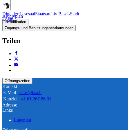
Akte
Digitaler Lesesaal
Staatsarchiv Basel-Stadt
Archivplan
Login
Identifikation
Zugangs- und Benutzungsbestimmungen
Teilen
Öffnungszeiten
Kontakt
E-Mail
stabs@bs.ch
Kanzlei
+41 61 267 86 01
Adresse
Links
Lageplan
Folge uns auf