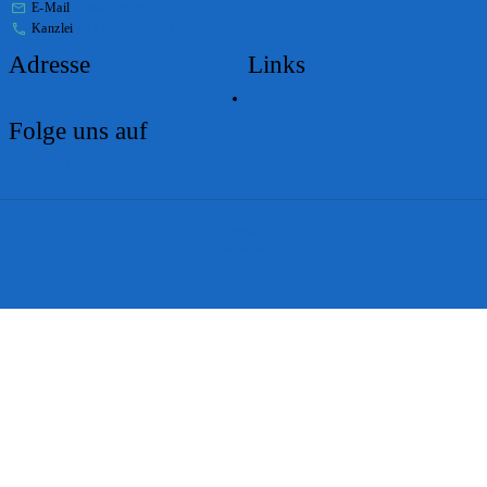
E-Mail
stabs@bs.ch
Kanzlei
+41 61 267 86 01
Adresse
Links
Lageplan
Folge uns auf
Impressum
Disclaimer