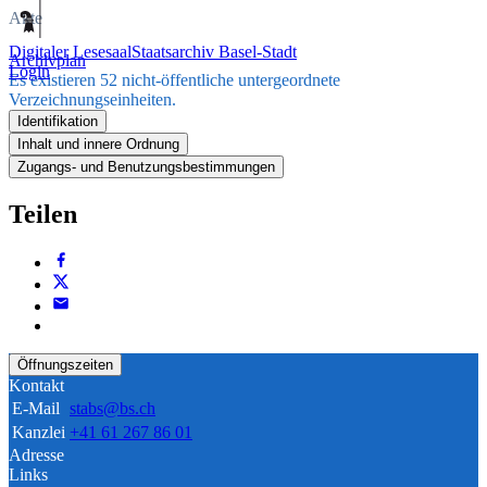
Akte
Digitaler Lesesaal
Staatsarchiv Basel-Stadt
Archivplan
Login
Es existieren 52 nicht-öffentliche untergeordnete
Verzeichnungseinheiten.
Identifikation
Inhalt und innere Ordnung
Zugangs- und Benutzungsbestimmungen
Teilen
Öffnungszeiten
Kontakt
E-Mail
stabs@bs.ch
Kanzlei
+41 61 267 86 01
Adresse
Links