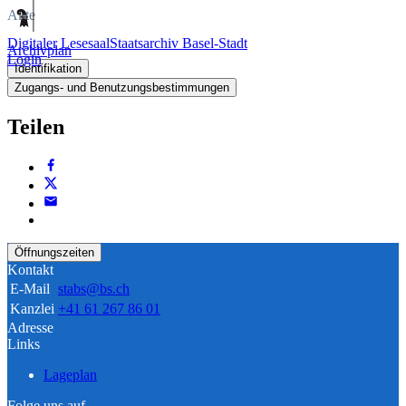
Akte
Digitaler Lesesaal
Staatsarchiv Basel-Stadt
Archivplan
Login
Identifikation
Zugangs- und Benutzungsbestimmungen
Teilen
Öffnungszeiten
Kontakt
E-Mail
stabs@bs.ch
Kanzlei
+41 61 267 86 01
Adresse
Links
Lageplan
Folge uns auf