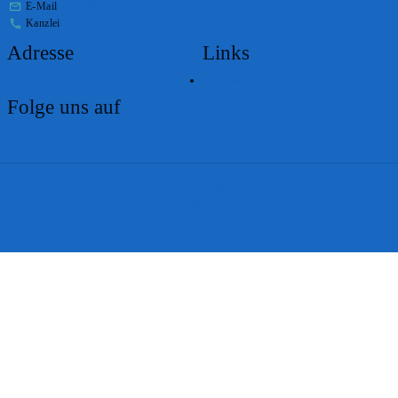
E-Mail
stabs@bs.ch
Kanzlei
+41 61 267 86 01
Adresse
Links
Lageplan
Folge uns auf
Impressum
Disclaimer