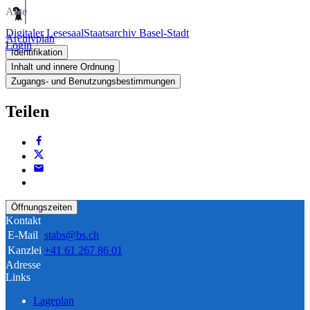
Akte
Digitaler Lesesaal
Staatsarchiv Basel-Stadt
Archivplan
Login
Identifikation
Inhalt und innere Ordnung
Zugangs- und Benutzungsbestimmungen
Teilen
Öffnungszeiten
Kontakt
E-Mail
stabs@bs.ch
Kanzlei
+41 61 267 86 01
Adresse
Links
Lageplan