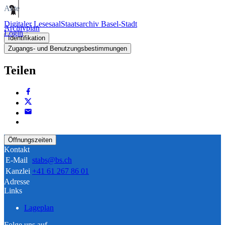
Akte
Digitaler Lesesaal
Staatsarchiv Basel-Stadt
Archivplan
Login
Identifikation
Zugangs- und Benutzungsbestimmungen
Teilen
Öffnungszeiten
Kontakt
E-Mail
stabs@bs.ch
Kanzlei
+41 61 267 86 01
Adresse
Links
Lageplan
Folge uns auf