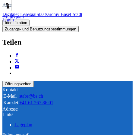
Akte
Digitaler Lesesaal
Staatsarchiv Basel-Stadt
Archivplan
Login
Identifikation
Zugangs- und Benutzungsbestimmungen
Teilen
Öffnungszeiten
Kontakt
E-Mail
stabs@bs.ch
Kanzlei
+41 61 267 86 01
Adresse
Links
Lageplan
Folge uns auf