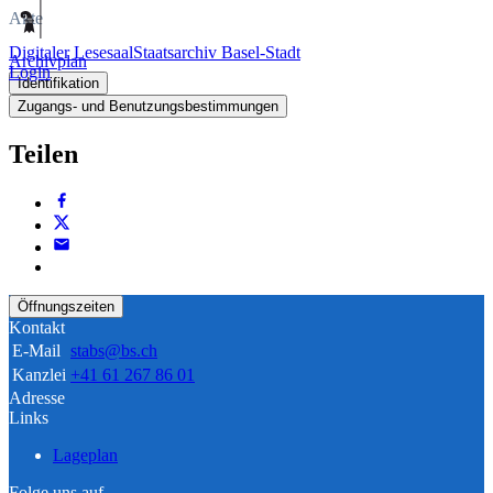
Akte
Digitaler Lesesaal
Staatsarchiv Basel-Stadt
Archivplan
Login
Identifikation
Zugangs- und Benutzungsbestimmungen
Teilen
Öffnungszeiten
Kontakt
E-Mail
stabs@bs.ch
Kanzlei
+41 61 267 86 01
Adresse
Links
Lageplan
Folge uns auf