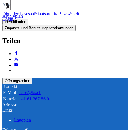
Akte
Digitaler Lesesaal
Staatsarchiv Basel-Stadt
Archivplan
Login
Identifikation
Zugangs- und Benutzungsbestimmungen
Teilen
Öffnungszeiten
Kontakt
E-Mail
stabs@bs.ch
Kanzlei
+41 61 267 86 01
Adresse
Links
Lageplan
Folge uns auf