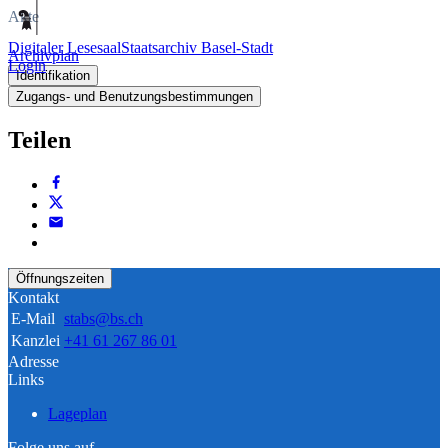
Akte
Digitaler Lesesaal
Staatsarchiv Basel-Stadt
Archivplan
Login
Identifikation
Zugangs- und Benutzungsbestimmungen
Teilen
Öffnungszeiten
Kontakt
E-Mail
stabs@bs.ch
Kanzlei
+41 61 267 86 01
Adresse
Links
Lageplan
Folge uns auf