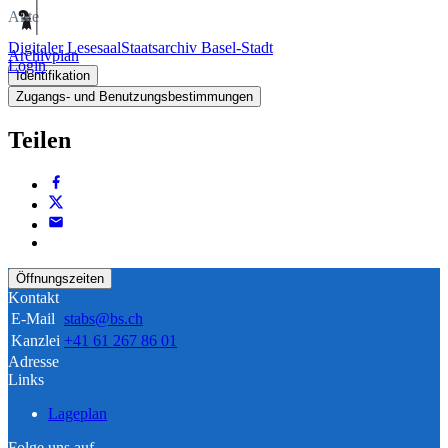
Akte
Digitaler Lesesaal
Staatsarchiv Basel-Stadt
Archivplan
Login
Identifikation
Zugangs- und Benutzungsbestimmungen
Teilen
Öffnungszeiten
Kontakt
E-Mail
stabs@bs.ch
Kanzlei
+41 61 267 86 01
Adresse
Links
Lageplan
Folge uns auf