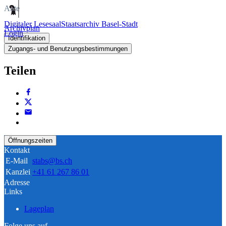
Akte
Digitaler Lesesaal
Staatsarchiv Basel-Stadt
Archivplan
Login
Identifikation
Zugangs- und Benutzungsbestimmungen
Teilen
Öffnungszeiten
Kontakt
E-Mail
stabs@bs.ch
Kanzlei
+41 61 267 86 01
Adresse
Links
Lageplan
Folge uns auf