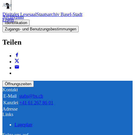
Akte
Digitaler Lesesaal
Staatsarchiv Basel-Stadt
Archivplan
Login
Identifikation
Zugangs- und Benutzungsbestimmungen
Teilen
Öffnungszeiten
Kontakt
E-Mail
stabs@bs.ch
Kanzlei
+41 61 267 86 01
Adresse
Links
Lageplan
Folge uns auf