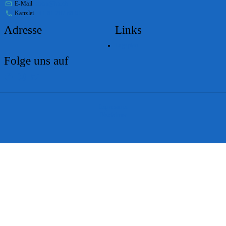
E-Mail
stabs@bs.ch
Kanzlei
+41 61 267 86 01
Adresse
Links
Lageplan
Folge uns auf
Impressum
Disclaimer