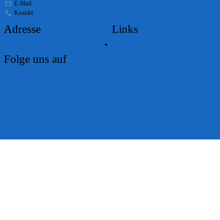
E-Mail
stabs@bs.ch
Kanzlei
+41 61 267 86 01
Adresse
Links
Lageplan
Folge uns auf
Impressum
Disclaimer