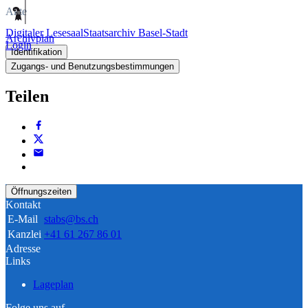
Akte
Digitaler Lesesaal
Staatsarchiv Basel-Stadt
Archivplan
Login
Identifikation
Zugangs- und Benutzungsbestimmungen
Teilen
Öffnungszeiten
Kontakt
E-Mail
stabs@bs.ch
Kanzlei
+41 61 267 86 01
Adresse
Links
Lageplan
Folge uns auf