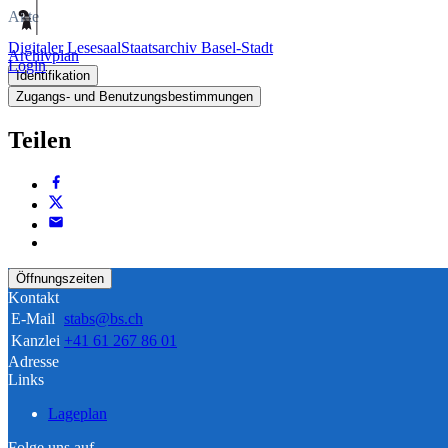
Akte
Digitaler Lesesaal
Staatsarchiv Basel-Stadt
Archivplan
Login
Identifikation
Zugangs- und Benutzungsbestimmungen
Teilen
Öffnungszeiten
Kontakt
E-Mail
stabs@bs.ch
Kanzlei
+41 61 267 86 01
Adresse
Links
Lageplan
Folge uns auf