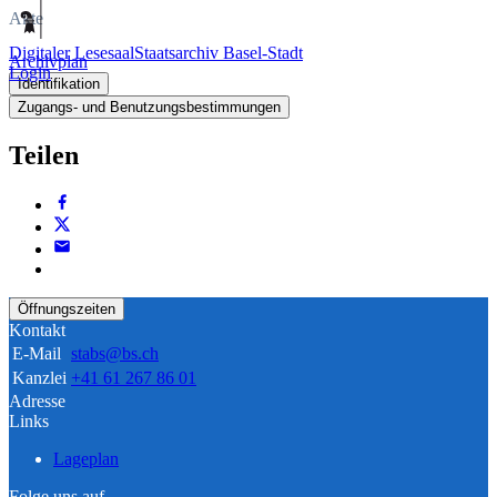
Akte
Digitaler Lesesaal
Staatsarchiv Basel-Stadt
Archivplan
Login
Identifikation
Zugangs- und Benutzungsbestimmungen
Teilen
Öffnungszeiten
Kontakt
E-Mail
stabs@bs.ch
Kanzlei
+41 61 267 86 01
Adresse
Links
Lageplan
Folge uns auf