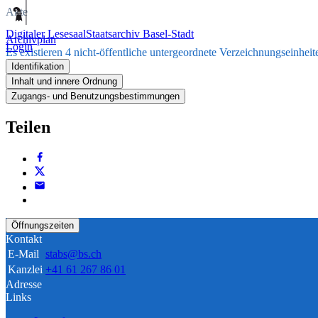
Akte
Digitaler Lesesaal
Staatsarchiv Basel-Stadt
Archivplan
Login
Es existieren 4 nicht-öffentliche untergeordnete Verzeichnungseinheit
Identifikation
Inhalt und innere Ordnung
Zugangs- und Benutzungsbestimmungen
Teilen
Öffnungszeiten
Kontakt
E-Mail
stabs@bs.ch
Kanzlei
+41 61 267 86 01
Adresse
Links