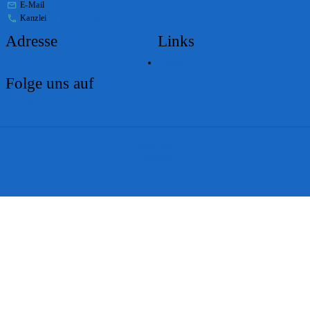
E-Mail
stabs@bs.ch
Kanzlei
+41 61 267 86 01
Adresse
Links
Lageplan
Folge uns auf
Impressum
Disclaimer