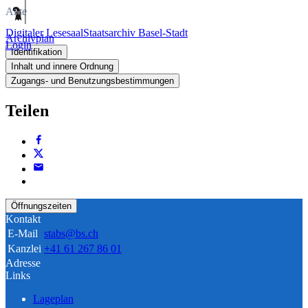
Akte
Digitaler Lesesaal
Staatsarchiv Basel-Stadt
Archivplan
Login
Identifikation
Inhalt und innere Ordnung
Zugangs- und Benutzungsbestimmungen
Teilen
Öffnungszeiten
Kontakt
E-Mail
stabs@bs.ch
Kanzlei
+41 61 267 86 01
Adresse
Links
Lageplan