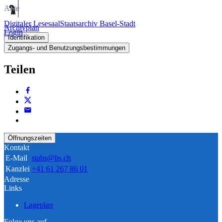
Akte
Digitaler Lesesaal
Staatsarchiv Basel-Stadt
Archivplan
Login
Identifikation
Zugangs- und Benutzungsbestimmungen
Teilen
Öffnungszeiten
Kontakt
E-Mail
stabs@bs.ch
Kanzlei
+41 61 267 86 01
Adresse
Links
Lageplan
Folge uns auf