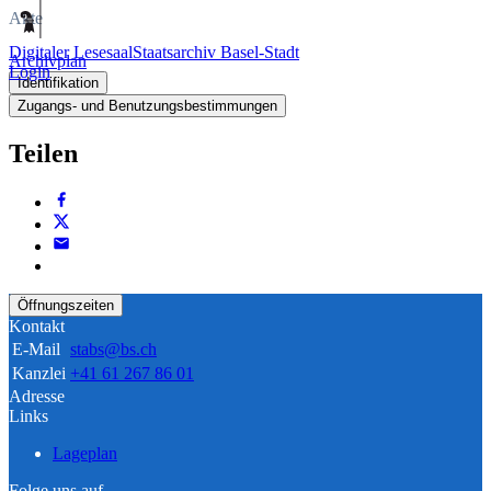
Akte
Digitaler Lesesaal
Staatsarchiv Basel-Stadt
Archivplan
Login
Identifikation
Zugangs- und Benutzungsbestimmungen
Teilen
Öffnungszeiten
Kontakt
E-Mail
stabs@bs.ch
Kanzlei
+41 61 267 86 01
Adresse
Links
Lageplan
Folge uns auf