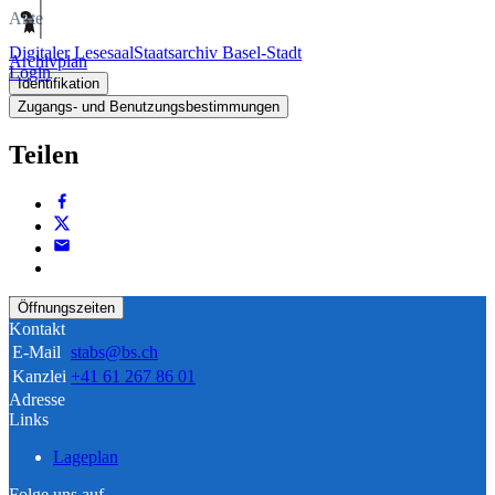
Akte
Digitaler Lesesaal
Staatsarchiv Basel-Stadt
Archivplan
Login
Identifikation
Zugangs- und Benutzungsbestimmungen
Teilen
Öffnungszeiten
Kontakt
E-Mail
stabs@bs.ch
Kanzlei
+41 61 267 86 01
Adresse
Links
Lageplan
Folge uns auf