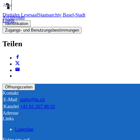
Akte
Digitaler Lesesaal
Staatsarchiv Basel-Stadt
Archivplan
Login
Identifikation
Zugangs- und Benutzungsbestimmungen
Teilen
Öffnungszeiten
Kontakt
E-Mail
stabs@bs.ch
Kanzlei
+41 61 267 86 01
Adresse
Links
Lageplan
Folge uns auf