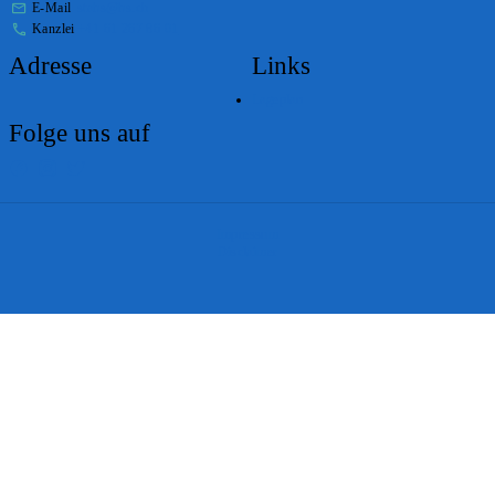
E-Mail
stabs@bs.ch
Kanzlei
+41 61 267 86 01
Adresse
Links
Lageplan
Folge uns auf
Impressum
Disclaimer