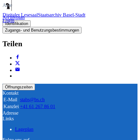
Akte
Digitaler Lesesaal
Staatsarchiv Basel-Stadt
Archivplan
Login
Identifikation
Zugangs- und Benutzungsbestimmungen
Teilen
Öffnungszeiten
Kontakt
E-Mail
stabs@bs.ch
Kanzlei
+41 61 267 86 01
Adresse
Links
Lageplan
Folge uns auf