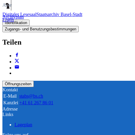
Akte
Digitaler Lesesaal
Staatsarchiv Basel-Stadt
Archivplan
Login
Identifikation
Zugangs- und Benutzungsbestimmungen
Teilen
Öffnungszeiten
Kontakt
E-Mail
stabs@bs.ch
Kanzlei
+41 61 267 86 01
Adresse
Links
Lageplan
Folge uns auf