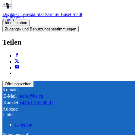
Akte
Digitaler Lesesaal
Staatsarchiv Basel-Stadt
Archivplan
Login
Identifikation
Zugangs- und Benutzungsbestimmungen
Teilen
Öffnungszeiten
Kontakt
E-Mail
stabs@bs.ch
Kanzlei
+41 61 267 86 01
Adresse
Links
Lageplan
Folge uns auf