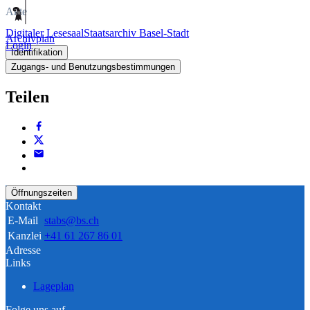
Akte
Digitaler Lesesaal
Staatsarchiv Basel-Stadt
Archivplan
Login
Identifikation
Zugangs- und Benutzungsbestimmungen
Teilen
Öffnungszeiten
Kontakt
E-Mail
stabs@bs.ch
Kanzlei
+41 61 267 86 01
Adresse
Links
Lageplan
Folge uns auf