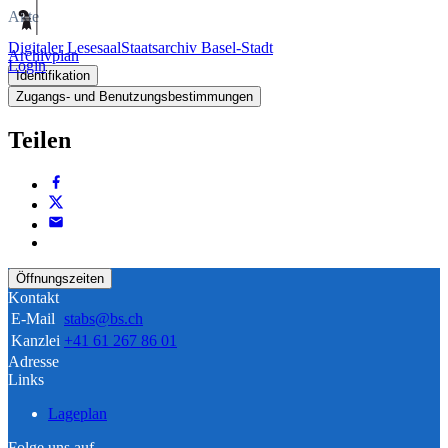
Akte
Digitaler Lesesaal
Staatsarchiv Basel-Stadt
Archivplan
Login
Identifikation
Zugangs- und Benutzungsbestimmungen
Teilen
Öffnungszeiten
Kontakt
E-Mail
stabs@bs.ch
Kanzlei
+41 61 267 86 01
Adresse
Links
Lageplan
Folge uns auf