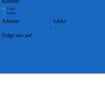
Kontakt
E-Mail
stabs@bs.ch
Kanzlei
+41 61 267 86 01
Adresse
Links
Lageplan
Folge uns auf
Impressum
Disclaimer