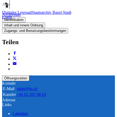
Akte
Digitaler Lesesaal
Staatsarchiv Basel-Stadt
Archivplan
Login
Identifikation
Inhalt und innere Ordnung
Zugangs- und Benutzungsbestimmungen
Teilen
Öffnungszeiten
Kontakt
E-Mail
stabs@bs.ch
Kanzlei
+41 61 267 86 01
Adresse
Links
Lageplan