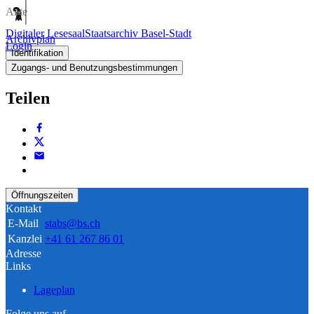
Akte
Digitaler Lesesaal
Staatsarchiv Basel-Stadt
Archivplan
Login
Identifikation
Zugangs- und Benutzungsbestimmungen
Teilen
Öffnungszeiten
Kontakt
E-Mail
stabs@bs.ch
Kanzlei
+41 61 267 86 01
Adresse
Links
Lageplan
Folge uns auf