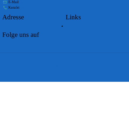
E-Mail
stabs@bs.ch
Kanzlei
+41 61 267 86 01
Adresse
Links
Lageplan
Folge uns auf
Impressum
Disclaimer