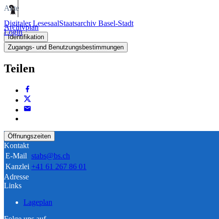
Akte
Digitaler Lesesaal
Staatsarchiv Basel-Stadt
Archivplan
Login
Identifikation
Zugangs- und Benutzungsbestimmungen
Teilen
Öffnungszeiten
Kontakt
E-Mail
stabs@bs.ch
Kanzlei
+41 61 267 86 01
Adresse
Links
Lageplan
Folge uns auf