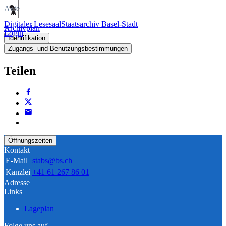
Akte
Digitaler Lesesaal
Staatsarchiv Basel-Stadt
Archivplan
Login
Identifikation
Zugangs- und Benutzungsbestimmungen
Teilen
Öffnungszeiten
Kontakt
E-Mail
stabs@bs.ch
Kanzlei
+41 61 267 86 01
Adresse
Links
Lageplan
Folge uns auf