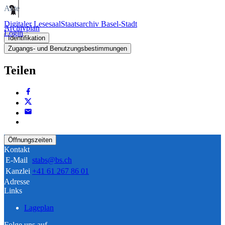
Akte
Digitaler Lesesaal
Staatsarchiv Basel-Stadt
Archivplan
Login
Identifikation
Zugangs- und Benutzungsbestimmungen
Teilen
Öffnungszeiten
Kontakt
E-Mail
stabs@bs.ch
Kanzlei
+41 61 267 86 01
Adresse
Links
Lageplan
Folge uns auf