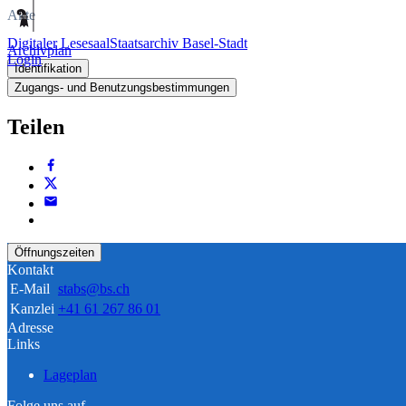
Akte
Digitaler Lesesaal
Staatsarchiv Basel-Stadt
Archivplan
Login
Identifikation
Zugangs- und Benutzungsbestimmungen
Teilen
Öffnungszeiten
Kontakt
E-Mail
stabs@bs.ch
Kanzlei
+41 61 267 86 01
Adresse
Links
Lageplan
Folge uns auf