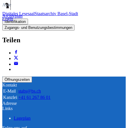
Akte
Digitaler Lesesaal
Staatsarchiv Basel-Stadt
Archivplan
Login
Identifikation
Zugangs- und Benutzungsbestimmungen
Teilen
Öffnungszeiten
Kontakt
E-Mail
stabs@bs.ch
Kanzlei
+41 61 267 86 01
Adresse
Links
Lageplan
Folge uns auf