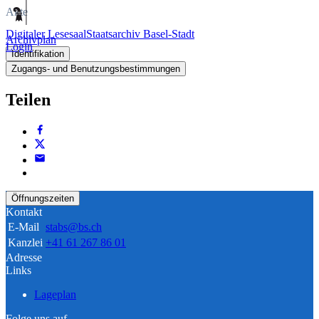
Akte
Digitaler Lesesaal
Staatsarchiv Basel-Stadt
Archivplan
Login
Identifikation
Zugangs- und Benutzungsbestimmungen
Teilen
Öffnungszeiten
Kontakt
E-Mail
stabs@bs.ch
Kanzlei
+41 61 267 86 01
Adresse
Links
Lageplan
Folge uns auf